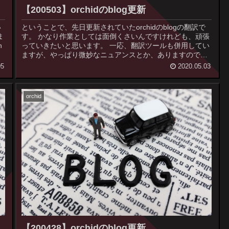
【200503】orchidのblog更新
い
ということで、先日更新されていたorchidのblogの翻訳で
す。 かなり作業としては面倒くさいんですけれども、頑張
っていきたいと思います。 一応、翻訳ツールも併用してい
ますが、やっぱり微妙なニュアンスとか、ありますので、
適宜...
05
2020.05.03
orchid
【200428】orchidのblog更新