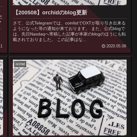
ン
【200508】orchidのblog更新
さて、公式Telegramでは、coinlistでOXTが取り引き出来る
しています。 ...
ようになった等の通知が来ております。 また、公式blogで
は、先日Nasdaqへ寄稿した記事が本家のblogのほうにも転
載されておりました。 この記事はな...
11
2020.05.08
orchid