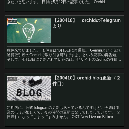
きたいと思います。 日付は5月12日の記事でした。 Orchid
Integrates...
【200418】 orchidのTelegram
orchid
より
数件来ていました。 １件目は4月16日に再通知。 Geminiという仮想
通貨取引所のGeminiで取り引き可能ですよ、という記事の再告知。
そして、4月18日に更新されていたのは、他サイトのOrchidの評価。
「正直なレ...
【200410】orchid blog更新（２
orchid
件目）
定期的に、公式Telegramの更新もあっているんですけど、今週は本
業のほうが忙しくて、今の時間の更新になってしまっています。 ２
日遅れになってしまってすみません。 OXT Now Live on Bittrex
Global...