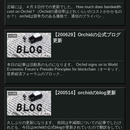
正確には、４月３日付での更新でした。 How much does bandwidth
cost on Orchid？（Orchidの通信帯はどれくらいのコストがかかるの
か？） orchidは競争力のある価格で、通信のプライバシ...
【200629】Orchidの公式ブログ
orchid
更新
本日の記事は活動系のものになります。 Orchid signs on to World
Economic Forum’s Presidio Principles for blockchain（オーキッド、
世界経済フォーラムのブロック...
【200514】orchidのblog更新
orchid
久しぶりの更新になります。 前回は半減期についての記事でしたけ
れども、今日はorchidの公式blogが更新されていたので翻訳をしてい